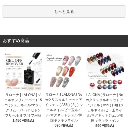
もっと見る
おすすめ商品
ラローナ [ LALONA ] Ne
ラローナ [ LALONA ] ジ
LALONA [ ラローナ ] Ne
wクリスタルキャットア
ェルオフリムーバー ( 15
wクリスタルキャットア
イジェル ( A56 ) ( 3g ) ジ
ml )ジェルネイル/マジッ
イジェル ( A55 ) ( 3g )ジ
ェルネイル/ビー玉ネイ
クリムーバー/アセトン
ェルネイル/ビー玉ネイ
ル/マグネットジェル/韓
フリー/セルフ/オフ用品
ル/マグネットジェル/韓
国キラキラネイル
1,450円(税込)
国キラキラネイル
590円(税込)
590円(税込)