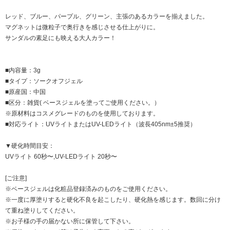
レッド、ブルー、パープル、グリーン、主張のあるカラーを揃えました。
マグネットは微粒子で奥行きを感じさせる仕上がりに。
サンダルの素足にも映える大人カラー！
■内容量：3g
■タイプ：ソークオフジェル
■原産国：中国
■区分：雑貨( ベースジェルを塗ってご使用ください。）
※原材料はコスメグレードのものを使用しております。
■対応ライト：UVライトまたはUV-LEDライト（波長405nm±5推奨）
▼硬化時間目安：
UVライト 60秒〜,UV-LEDライト 20秒〜
[ご注意]
※ベースジェルは化粧品登録済みのものをご使用ください。
※一度に厚塗りすると硬化不良を起こしたり、硬化熱を感じます。数回に分け
て重ね塗りしてください。
※お子様の手の届かない所に保管して下さい。