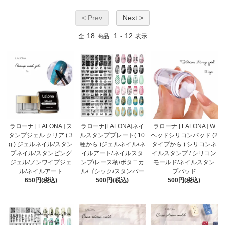
< Prev
Next >
18
1
12
全
商品
-
表示
ラローナ [ LALONA ] ス
ラローナ[LALONA]ネイ
ラローナ [ LALONA ] W
タンプジェル クリア ( 3
ルスタンププレート( 10
ヘッドシリコンパッド (2
g ) ジェルネイル/スタン
種から )ジェルネイル/ネ
タイプから ) シリコンネ
プネイル/スタンピング
イルアート/ネイルスタ
イルスタンプ / シリコン
ジェル/ノンワイプジェ
ンプ/レース柄/ボタニカ
モールド/ネイルスタン
ル/ネイルアート
ル/ゴシック/スタンパー
プパッド
650円(税込)
500円(税込)
500円(税込)