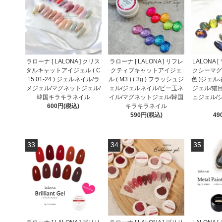
ラローナ [ LALONA ] クリス
ラローナ [ LALONA ] リフレ
LALONA 
タルキャットアイジェル ( C
クティブキャットアイジェ
クシーマグネ
15 01-24 ) ジェルネイル/ラ
ル ( M3 ) ( 3g ) フラッシュジ
色 )ジェル
メジェル/マグネットジェル/
ェル/ジェルネイル/ビー玉ネ
ジェル/猫
韓国キラキラネイル
イル/マグネットジェル/韓国
ュジェル/
600円(税込)
キラキラネイル
590円(税込)
49
33
34
35