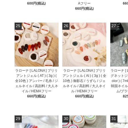
600円(税込)
Aフリー
66
660円(税込)
25
26
27
ラローナ [ LALONA ] ブリリ
ラローナ [ LALONA ] ブリリ
ラローナ [ L
アントジェル ( AT ) ( 3g ) (
アントジェル ( AI ) ( 3g ) ( 全
グネットジェル
全10色 ) アンバー / 毛糸 / ジ
10色 ) 御影石 / うずら / ジェ
olor ) (
ェルネイル / 高顔料 / 大人ネ
ルネイル / 高顔料 / 大人ネイ
韓国ネイル
イル / HEMAフリー
ル / HEMAフリー
ム/ブ
660円(税込)
660円(税込)
82
29
30
31