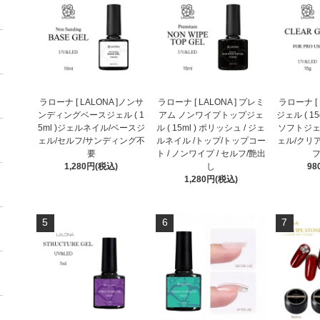
ラローナ [ LALONA ]ノンサ
ラローナ [ LALONA ] プレミ
ラローナ [ 
ンディングベースジェル ( 1
アム ノンワイプトップジェ
ジェル ( 1
5ml )ジェルネイル/ベースジ
ル ( 15ml ) ポリッシュ / ジェ
ソフトジェ
ェル/セルフ/サンディング不
ルネイル /トップ/トップコー
ェル/クリ
要
ト / ノンワイプ / セルフ/艶出
フ
1,280円(税込)
し
98
1,280円(税込)
5
6
7