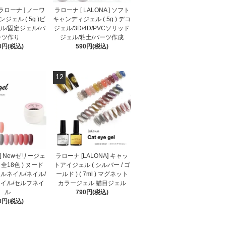
[ ラローナ ] ノーワ
ラローナ [ LALONA ] ソフト
ジェル ( 5g )ビ
キャンディジェル ( 5g ) デコ
ル/固定ジェル/パ
ジェル/3D/4D/PVCソリッド
ーツ作り
ジェル/粘土/パーツ作成
0円(税込)
590円(税込)
12
A] Newゼリージェ
ラローナ [LALONA] キャッ
) ( 全18色 ) ヌード
トアイジェル ( シルバー / ゴ
ルネイル/ネイル/
ールド ) ( 7ml ) マグネット
イル/セルフネイ
カラージェル 猫目ジェル
ル
790円(税込)
0円(税込)