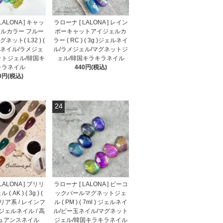
LALONA ] キャッ
ラローナ [ LALONA ] レイン
ルカラー フルー
ボーキャットアイジェルカ
ット( L32 ) (
ラー ( RC ) ( 3g )ジェルネイ
ェルネイル/ラメジェ
ル/ラメジェル/マグネットジ
ットジェル/韓国キ
ェル/韓国キラキラネイル
キラネイル
440円(税込)
0円(税込)
24
LALONA ] ブリリ
ラローナ [ LALONA ] ピーコ
 AK ) ( 3g ) (
ックパールマグネットジェ
クリア系 / レインフ
ル ( PM ) ( 7ml ) ジェルネイ
 ジェルネイル / 高
ル/ビー玉ネイル/マグネット
ニュアンスネイル
ジェル/韓国キラキラネイル