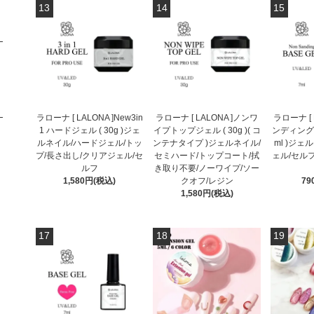
13
14
15
ラローナ [ LALONA ]New3in
ラローナ [ LALONA ]ノンワ
ラローナ [ 
1 ハードジェル ( 30g )ジェ
イプトップジェル ( 30g )( コ
ンディングベ
ルネイル/ハードジェル/トッ
ンテナタイプ )ジェルネイル/
ml )ジ
プ/長さ出し/クリアジェル/セ
セミハード/トップコート/拭
ェル/セル
ルフ
き取り不要/ノーワイプ/ソー
1,580円(税込)
クオフ/レジン
79
1,580円(税込)
17
18
19