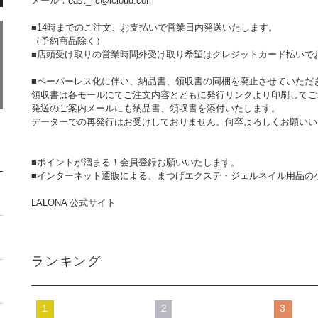
メール：east_llc@icloud.com
■14時までのご注文、お支払いで営業日内発送いたします。
（予約商品除く）
■店頭受け取りの営業時間外受け取り希望はクレジットカード払いで
■ペーパーレス化に伴い、納品書、領収書の同梱を廃止させていただ
領収書は各モールにてご注文内容とともに発行リンクより印刷してご
発送のご案内メールにも納品書、領収書を添付いたします。
データーでの再発行はお受けしておりません。何卒よろしくお願いい
■ポイントが溜まる！会員登録お願いいたします。
■インターネット通販による、まつげエクステ・ジェルネイル用品の
LALONA 公式サイト
ランキング
1
2
3