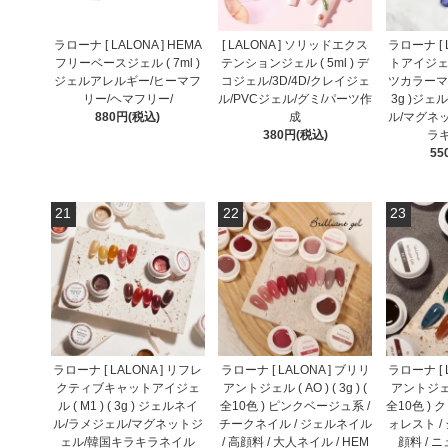
ラローナ [ LALONA ] HEMA
[ LALONA ] ソリッドエクス
ラローナ [ 
フリーベースジェル ( 7ml )
テンションジェル ( 5ml ) デ
トアイジェ
ジェルアレルギー/ヒーマフ
コジェル/3D/4D/クレイジェ
ツカラーマグネ
リー/ヘマフリー/
ル/PVCジェル/グミ/パーツ作
3g )ジ
880円(税込)
成
ル/マグネ
380円(税込)
ラ
55
21
22
23
ラローナ [ LALONA ] リフレ
ラローナ [ LALONA ] ブリリ
ラローナ [ 
クティブキャットアイジェ
アントジェル ( AO ) ( 3g ) (
アントジェル (
ル ( M1 ) ( 3g ) ジェルネイ
全10色 ) ピンクベージュ系 /
全10色 ) 
ル/ラメジェル/マグネットジ
チークネイル / ジェルネイル
ォレスト /
ェル/韓国キラキラネイル
/ 高顔料 / 大人ネイル / HEM
顔料 / 