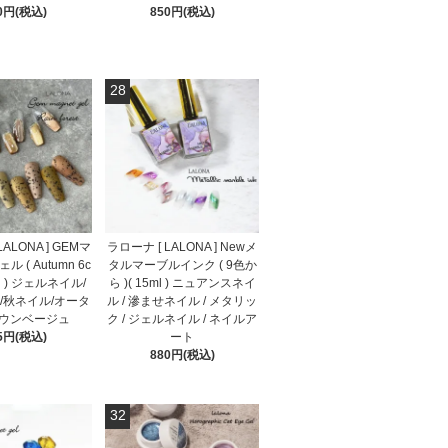
0円(税込)
850円(税込)
28
ALONA ] GEMマ
ラローナ [ LALONA ] Newメ
 ( Autumn 6c
タルマーブルインク ( 9色か
 7ml ) ジェルネイル/
ら )( 15ml ) ニュアンスネイ
/秋ネイル/オータ
ル / 滲ませネイル / メタリッ
ラウンベージュ
ク / ジェルネイル / ネイルア
5円(税込)
ート
880円(税込)
32