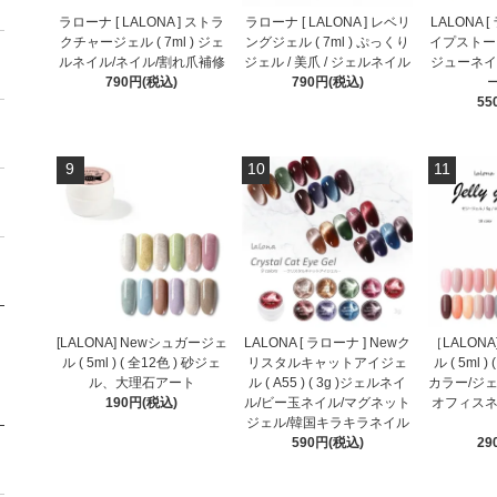
ラローナ [ LALONA ] ストラ
ラローナ [ LALONA ] レベリ
LALONA 
クチャージェル ( 7ml ) ジェ
ングジェル ( 7ml ) ぷっくり
イプストーン
ルネイル/ネイル/割れ爪補修
ジェル / 美爪 / ジェルネイル
ジューネイ
790円(税込)
790円(税込)
55
9
10
11
[LALONA] Newシュガージェ
LALONA [ ラローナ ] Newク
［LALON
ル ( 5ml ) ( 全12色 ) 砂ジェ
リスタルキャットアイジェ
ル ( 5ml 
ル、大理石アート
ル ( A55 ) ( 3g )ジェルネイ
カラー/ジェ
190円(税込)
ル/ビー玉ネイル/マグネット
オフィスネ
ジェル/韓国キラキラネイル
590円(税込)
29