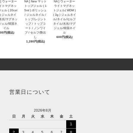
 ] ウォーター
NA ] New マット
NA ] ウォーター
イトマグネッ
トップジェル ( 1
ライトマグネッ
ェル ( 20col
5ml ) ポリッシュ
トジェル( WDM )
r ) ジェルネイ
/ ジェルネイル /
( 3g ) ジェルネイ
水光/マグネッ
トップ/レジント
ル/ネイル/セルフ
ジェル/韓国ネ
ップ / トップコ
ネイル/水光/マグ
イル
ート / ノンワイ
ジェル/韓国ネイ
600円(税込)
プ / セルフ/艶出
ル
し
600円(税込)
1,280円(税込)
営業日について
2026年8月
日
月
火
水
木
金
土
1
2
3
4
5
6
7
8