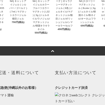
クリ
NA] キャットア
NA ] キャットア
ーナ ] ギャラク
NA ]スターリー
NA
ット
イジェル ( シル
イジェルカラー
シーマグネット
マグネットジェ
ラ
A55
バー / ゴールド )
フルーツカラー
ジェル ( 9色 )ジ
ル ( 8color ) ( 3g
トジ
ェルネ
( 7ml ) マグネッ
マグネット( L32
ェルネイル/マグ
)ジェルネイル/韓
o
ネイ
トカラージェル
) ( 3g )ジェルネ
ネットジェル/猫
国ネイル/秋ネイ
ル/
トジ
猫目ジェル
イル/ラメジェル/
目ジェル/ポリッ
ル/オータム/フラ
ト
ラキ
790円(税込)
マグネットジェ
シュジェル/シマ
ッシュジェル
ル/韓国キラキラ
ーカラー/セルフ
690円(税込)
)
ネイル
490円(税込)
550円(税込)
配送・送料について
支払い方法について
宅急便(沖縄以外のお客様）
クレジットカード決済
ヤマト運輸