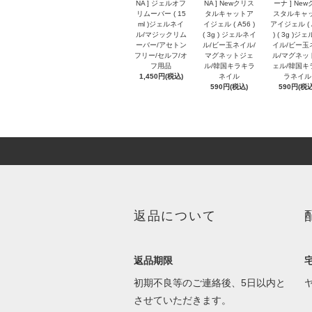
NA ] ジェルオフ
NA ] Newクリス
ーナ ] New
リムーバー ( 15
タルキャットア
スタルキャ
ml )ジェルネイ
イジェル ( A56 )
アイジェル ( 
ル/マジックリム
( 3g ) ジェルネイ
) ( 3g )ジ
ーバー/アセトン
ル/ビー玉ネイル/
イル/ビー玉
フリー/セルフ/オ
マグネットジェ
ル/マグネッ
フ用品
ル/韓国キラキラ
ェル/韓国キ
1,450円(税込)
ネイル
ラネイル
590円(税込)
590円(税込
返品について
返品期限
初期不良等のご連絡後、5日以内と
させていただきます。