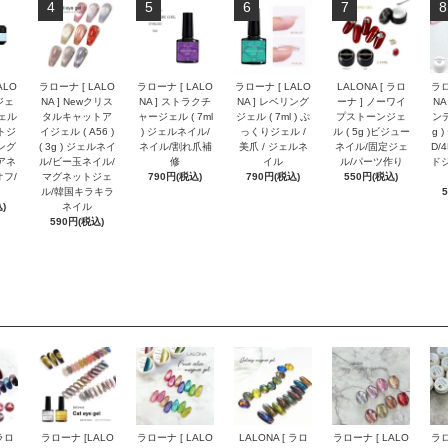
4
5
6
7
8
ALO
ラローナ [ LALO
ラローナ [ LALO
ラローナ [ LALO
LALONA [ ラロ
ラロ
ジェ
NA ] Newクリス
NA ] ストラクチ
NA ] レベリング
ーナ ] ノーワイ
NA
ジェル
タルキャットア
ャージェル ( 7ml
ジェル ( 7ml ) ぷ
プストーンジェ
ンデ
トジ
イジェル ( A56 )
) ジェルネイル/
っくりジェル /
ル ( 5g )ビジュー
g 
ング
( 3g ) ジェルネイ
ネイル/割れ爪補
美爪 / ジェルネ
ネイル/固定ジェ
D/
アネ
ル/ビー玉ネイル/
修
イル
ル/パーツ作り
ドジ
オフ/
マグネットジェ
790円(税込)
790円(税込)
550円(税込)
ル/韓国キラキラ
)
ネイル
590円(税込)
 ラロ
ラローナ [LALO
ラローナ [ LALO
LALONA [ ラロ
ラローナ [ LALO
ラロ