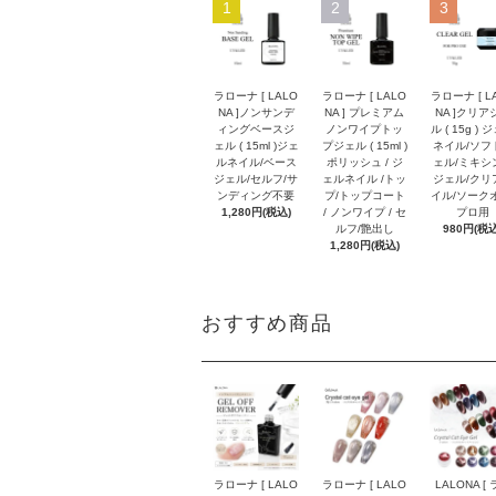
1
2
3
ラローナ [ LALO
ラローナ [ LALO
ラローナ [ L
NA ]ノンサンデ
NA ] プレミアム
NA ]クリア
ィングベースジ
ノンワイプトッ
ル ( 15g ) 
ェル ( 15ml )ジェ
プジェル ( 15ml )
ネイル/ソフ
ルネイル/ベース
ポリッシュ / ジ
ェル/ミキシ
ジェル/セルフ/サ
ェルネイル /トッ
ジェル/クリ
ンディング不要
プ/トップコート
イル/ソーク
1,280円(税込)
/ ノンワイプ / セ
プロ用
ルフ/艶出し
980円(税込
1,280円(税込)
おすすめ商品
ラローナ [ LALO
ラローナ [ LALO
LALONA [