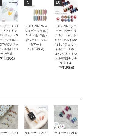
9
10
ーナ [ LALO
[LALONA] New
LALONA [ ラロ
 ] ソフトキャ
シュガージェル (
ーナ ] Newクリ
ィジェル ( 5
5ml ) ( 全12色 )
スタルキャット
) デコジェル/3
砂ジェル、大理
アイジェル ( A55
4D/PVCソリッ
石アート
) ( 3g )ジェルネ
ェル/粘土/パ
190円(税込)
イル/ビー玉ネイ
ーツ作成
ル/マグネットジ
590円(税込)
ェル/韓国キラキ
ラネイル
590円(税込)
ーナ [ LALO
ラローナ [ LALO
ラローナ [ LALO