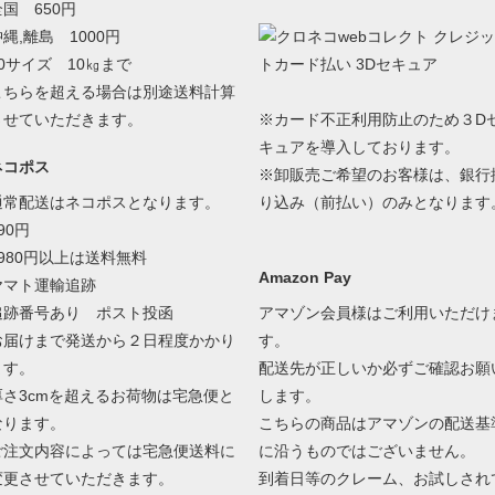
全国 650円
縄,離島 1000円
80サイズ 10㎏まで
こちらを超える場合は別途送料計算
させていただきます。
※カード不正利用防止のため３D
キュアを導入しております。
ネコポス
※卸販売ご希望のお客様は、銀行
通常配送はネコポスとなります。
り込み（前払い）のみとなります
90円
3980円以上は送料無料
Amazon Pay
ヤマト運輸追跡
追跡番号あり ポスト投函
アマゾン会員様はご利用いただけ
お届けまで発送から２日程度かかり
す。
ます。
配送先が正しいか必ずご確認お願
厚さ3cmを超えるお荷物は宅急便と
します。
なります。
こちらの商品はアマゾンの配送基
ご注文内容によっては宅急便送料に
に沿うものではございません。
変更させていただきます。
到着日等のクレーム、お試しされ