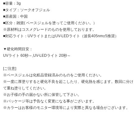
■容量：3g
■タイプ：ソークオフジェル
■原産国：中国
■区分：雑貨( ベースジェルを塗ってご使用ください。）
※原材料はコスメグレードのものを使用しております。
■対応ライト：UVライトまたはUV-LEDライト（波長405nm±5推奨）
▼硬化時間目安：
UVライト 60秒～,UV-LEDライト 20秒～
[ご注意]
※ベースジェルは化粧品登録済みのものをご使用ください。
※一度に厚塗りすると硬化不良を起こしたり、硬化熱を感じます。数回に分け
て重ね塗りしてください。
※お子様の手の届かない所に保管して下さい。
※パッケージ等は予告なく変更になる事がございます。
※カラーはお客様のモニター環境等により実際と異なる場合がございます。