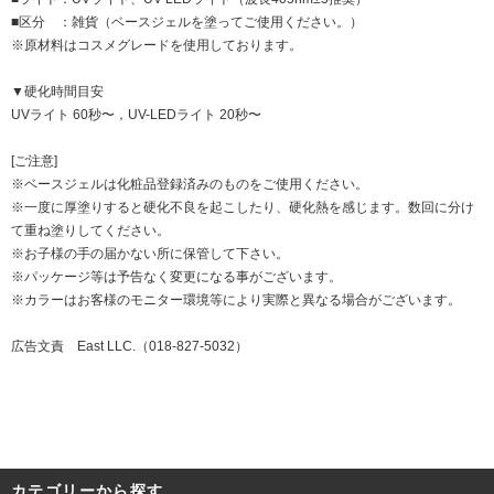
■区分 ：雑貨（ベースジェルを塗ってご使用ください。）
※原材料はコスメグレードを使用しております。
▼硬化時間目安
UVライト 60秒〜，UV-LEDライト 20秒〜
[ご注意]
※ベースジェルは化粧品登録済みのものをご使用ください。
※一度に厚塗りすると硬化不良を起こしたり、硬化熱を感じます。数回に分け
て重ね塗りしてください。
※お子様の手の届かない所に保管して下さい。
※パッケージ等は予告なく変更になる事がございます。
※カラーはお客様のモニター環境等により実際と異なる場合がございます。
広告文責 East LLC.（018-827-5032）
カテゴリーから探す