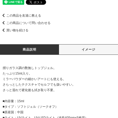
この商品を友達に教える
この商品について問い合わせる
買い物を続ける
商品説明
イメージ
摺りガラス調の艶無しトップジェル。
たっぷり15ml入り。
ミラーパウダーの細かいアートにも使える。
さらっとしたテクスチャでセルフでも扱いやすい。
さっと濡れて硬化後も拭き取り不要。
■内容量：15ml
■タイプ：ソフトジェル（ソークオフ）
■原産国：中国
■ライト：UVライト、UV-LEDライト（波長405nm±5推奨）