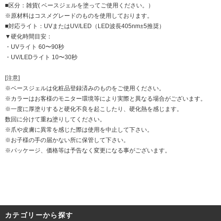
■区分：雑貨( ベースジェルを塗ってご使用ください。）
※原材料はコスメグレードのものを使用しております。
■対応ライト：UVまたはUV/LED（LED波長405nm±5推奨）
▼硬化時間目安：
・UVライト 60〜90秒
・UV/LEDライト 10〜30秒
[注意]
※ベースジェルは化粧品登録済みのものをご使用ください。
※カラーはお客様のモニター環境等により実際と異なる場合がございます。
※一度に厚塗りすると硬化不良を起こしたり、硬化熱を感じます。
数回に分けて重ね塗りしてください。
※爪や皮膚に異常を感じた際は使用を中止して下さい。
※お子様の手の届かない所に保管して下さい。
※パッケージ、価格等は予告なく変更になる事がございます。
カテゴリーから探す