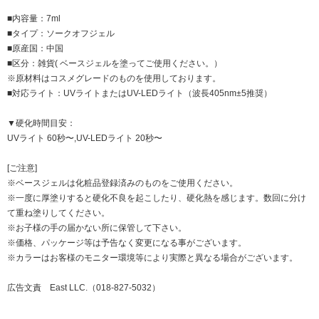
■内容量：7ml
■タイプ：ソークオフジェル
■原産国：中国
■区分：雑貨( ベースジェルを塗ってご使用ください。）
※原材料はコスメグレードのものを使用しております。
■対応ライト：UVライトまたはUV-LEDライト（波長405nm±5推奨）
▼硬化時間目安：
UVライト 60秒〜,UV-LEDライト 20秒〜
[ご注意]
※ベースジェルは化粧品登録済みのものをご使用ください。
※一度に厚塗りすると硬化不良を起こしたり、硬化熱を感じます。数回に分け
て重ね塗りしてください。
※お子様の手の届かない所に保管して下さい。
※価格、パッケージ等は予告なく変更になる事がございます。
※カラーはお客様のモニター環境等により実際と異なる場合がございます。
広告文責 East LLC.（018-827-5032）